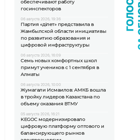
обеспечивают работу
госинспекторов
06 августа 2026, 19:36
Партия «Әділет» представила в
Жамбылской области инициативы
по развитию образования и
цифровой инфраструктуры
06 августа 2026, 16:09
Семь новых комфортных школ
примут учеников с 1 сентября в
Алматы
06 августа 2026, 10:00
Жумагали Исмаилов: АМКБ вошла
в тройку лидеров Казахстана по
объему оказания ВТМУ
05 августа 2026, 16:21
KEGOC модернизировало
цифровую платформу оптового и
балансирующего рынков
электроэнергии