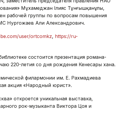
, заместитель председателя правления НАО
ования» Мұхамеджан Ілияс Тұнғышқанұлы,
лен рабочей группы по вопросам повышения
МС Нургожаев Али Александрович.
ube.com/user/ortcomkz
,
https://ru-
иблиотеке состоится презентация романа-
учаю 220-летия со дня рождения Кенесары хана.
мической филармонии им. Е. Рахмадиева
ая акция «Народный юрист».
ква» откроется уникальная выставка,
арного рок-музыканта Виктора Цоя и