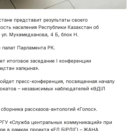
тане представит результаты своего
ость населения Республики Казахстан об
ул. Мухамедханова, 4 Б, блок Н.
 палат Парламента РК.
ет итоговое заседание І конференции
ақстан халқына».
ойдет пресс-конференция, посвященная началу
окатов – независимых наблюдателей «ӘДІЛ
сборника рассказов-антологий «Голос».
 РГУ «Служба центральных коммуникаций» при
уре в рамках проекта «ЕЛ БІРЛІГІ – ЖАҢА