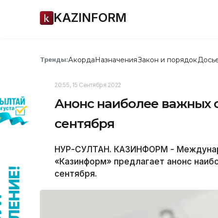
KAZINFORM
Акорда
Назначения
Закон и порядок
Дось
Тренды:
20:55, 15 Сентября 2022
Анонс наиболее важных с
сентября
НУР-СУЛТАН. КАЗИНФОРМ - Междунар
«Казинформ» предлагает анонс наибо
сентября.