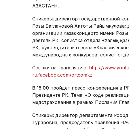
ҚАЗАҚСТАН».
Спикеры: директор государственной кон
Розы Баглановой Актоты Райымкулова; 
организации «Қазақконцерт» имени Розы
деятель РК, солистка отдела «Халық қа
РК, руководитель отдела «Классическое
международных конкурсов, солист отде
Ссылки на трансляцию:
https://www.yout
ru.facebook.com/ortcomkz
.
В 15:00
пройдет пресс-конференция в Р
Президенте РК. Тема: «О ходе реализа
медстрахования в рамках Послания Глав
Спикеры: директор департамента коор
Тураровна, председатель правления НА