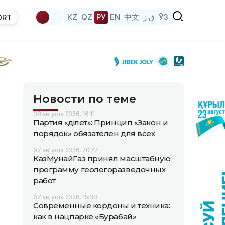
KZ
QZ
РУ
EN
中文
ق ز
ЎЗ
ORT
Новости по теме
08 августа 2026, 16:11
Партия «Әділет»: Принцип «Закон и
порядок» обязателен для всех
07 августа 2026, 20:27
КазМунайГаз принял масштабную
программу геологоразведочных
работ
07 августа 2026, 15:38
Современные кордоны и техника:
как в нацпарке «Бурабай»