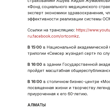
страхования» Ашуев Айдын Жумабекович
«Фонд социального медицинского страх
эксперт экономики здравоохранения, ч
эффективности реализации системы ОС
Ссылки на трансляцию:
https://www.yout
ru.facebook.com/ortcomkz
.
В 15:00
в Национальной академической б
трилогии «Семсер жүзіндегі серт» по сл
В 16:00
в здании Государственной акаде
пройдет масштабная общереспубликанск
В 16:00
в столичном бизнес-центре «Мос
посвященная жизни и творчеству легенд
приуроченная к его 60-летию.
АЛМАТЫ