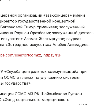
цертной организации «Қазақконцерт» имени
директор государственной концертной
 Баглановой Тимур Урманчеев; заслуженный
зынасы» Раушан Оразбаева; заслуженный деятель
 искусство» Азамат Желтыргузов; лауреат
ла «Эстрадное искусство» Алибек Альмадиев.
ube.com/user/ortcomkz
,
https://ru-
ГУ «Служба центральных коммуникаций» при
ции ОСМС и планах по улучшению системы
ы государства».
динации ОСМС МЗ РК Шайхыбекова Гулжан
О «Фонд социального медицинского