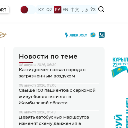
KZ
QZ
РУ
EN
中文
ق ز
ЎЗ
ORT
Новости по теме
08 августа 2026, 06:30
Казгидромет назвал города с
загрязненным воздухом
08 августа 2026, 03:00
Свыше 100 пациентов с саркомой
живут более пяти лет в
Жамбылской области
08 августа 2026, 01:48
Девять автобусных маршрутов
изменят схему движения в