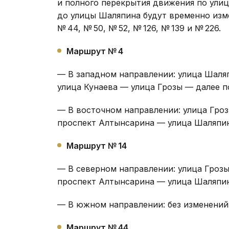
и полного перекрытия движения по улиц
до улицы Шаляпина будут временно изм
№ 44, № 50, № 52, № 126, № 139 и № 226.
Маршрут № 4
— В западном направлении: улица Шаля
улица Кунаева — улица Грозы — далее п
— В восточном направлении: улица Гро
проспект Алтынсарина — улица Шаляпин
Маршрут № 14
— В северном направлении: улица Гроз
проспект Алтынсарина — улица Шаляпин
— В южном направлении: без изменений
Маршрут № 44