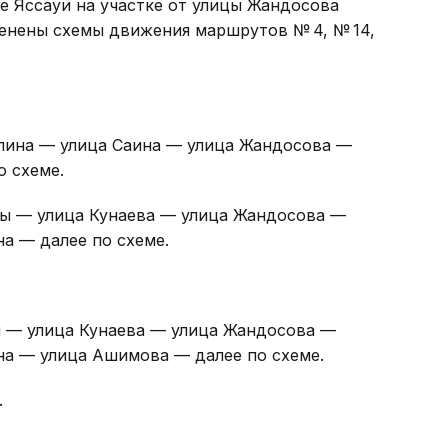
е Яссауи на участке от улицы Жандосова
енены схемы движения маршрутов № 4, № 14,
пина — улица Саина — улица Жандосова —
о схеме.
зы — улица Кунаева — улица Жандосова —
а — далее по схеме.
ы — улица Кунаева — улица Жандосова —
а — улица Ашимова — далее по схеме.
.