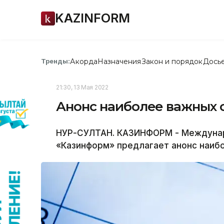
KAZINFORM
Акорда
Назначения
Закон и порядок
Дось
Тренды:
21:30, 13 Мая 2022
Анонс наиболее важных с
НУР-СУЛТАН. КАЗИНФОРМ - Междунар
«Казинформ» предлагает анонс наибо