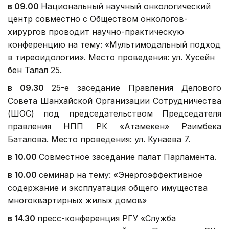
в 09.00
Национальный научный онкологический
центр совместно с Обществом онкологов-
хирургов проводит научно-практическую
конференцию на тему: «Мультимодальный подход
в тиреоидологии». Место проведения: ул. Хусейн
бен Талал 25.
в 09.
3
0
25-е заседание Правления Делового
Совета Шанхайской Организации Сотрудничества
(ШОС) под председательством Председателя
правления НПП РК «Атамекен» Раимбека
Баталова. Место проведения: ул. Кунаева 7.
в
1
0.
0
0
Совместное заседание палат Парламента.
в
1
0.
0
0
семинар на тему: «Энергоэффективное
содержание и эксплуатация общего имущества
многоквартирных жилых домов»
в
14
.
3
0
пресс-конференция РГУ «Служба