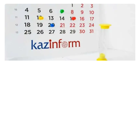
Фото: агентство Kazinform
АСТАНА
в 09.00
финальный этап республиканского
конкурса «Елім дегендер» среди
молодежи – представителей различных этносов.
Место проведения: Дворец