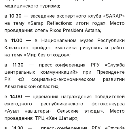
медицинского туризма;
в
10.30
— заседание экспертного клуба «SARAP»
на тему «Sarap Reflections: итоги года». Место
проведения: отель Rixos President Astana;
в
11.00
— в Национальном музее Республики
Казахстан пройдет выставка рисунков и работ
на тему «Мир без отходов»;
в
11.30
— пресс-конференция РГУ «Служба
центральных коммуникаций» при Президенте
РК «О социально-экономическом развитии
Алматинской области»;
в
14.00
— церемония награждения победителей
ежегодного республиканского фотоконкурса
«Ауыл нақыштары- Сельские этюды». Место
проведения: ТРЦ «Хан Шатыр»;
в
14.30
— пресс-конференция РГУ «Служба