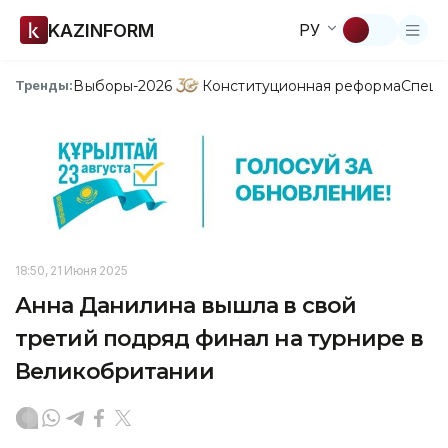
KAZINFORM
РУ
Выборы-2026
Конституционная реформа
Спецп
Тренды:
18:50, 21 Июня 2025
Анна Данилина вышла в свой
третий подряд финал на турнире в
Великобритании