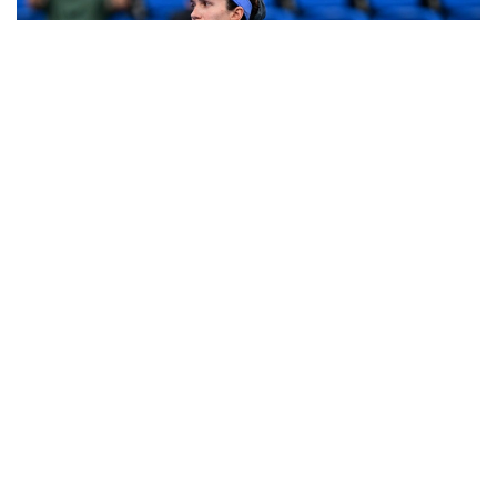
Фото: ФТК
Спортсменка, занимающая шестое место
в мировом рейтинге, выступает на травяном
турнире Большого шлема вместе с сербкой
Александрой Крунич. Они посеяны под третьим
номером.
В третьем круге Данилина и Крунич уступили
со счетом 7:5, 4:6, 4:6 тандему эстонки Ингрид