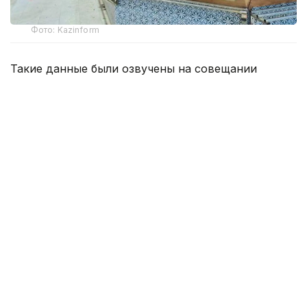
Фото: Kazinform
Такие данные были озвучены на совещании
по вопросам стабилизации цен на социально
значимые продовольственные товары и инфляции
под председательством заместителя Премьер-
министра — министра национальной экономики
Серика Жумангарина.
Как было отмечено на совещании, по итогам июня
годовая инфляция в стране составила 10,3%
против 10,4% месяцем ранее. При этом уровень
инфляции выше среднереспубликанского
сохраняется в 11 регионах. Самые высокие
показатели зарегистрированы в областях Жетысу,
Улытау, а также в Северо-Казахстанской
и Акмолинской областях.