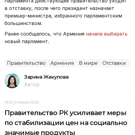
парламента действующее правительство уходит
в отставку, после чего президент назначает
премьер-министра, избранного парламентским
большинством.
Ранее сообщалось, что Армения
начала выбирать
новый парламент.
Правительство
Армения
В мире
Отставки
П
Зарина Жакупова
Автор
21:31, 23 Июля 2026
Правительство РК усиливает меры
по стабилизации цен на социально
значимые продукты