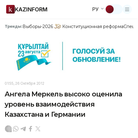
KAZINFORM
РУ
Выборы-2026
Конституционная реформа
Спецп
Тренды:
01:55, 26 Октября 2012
Ангела Меркель высоко оценила
уровень взаимодействия
Казахстана и Германии