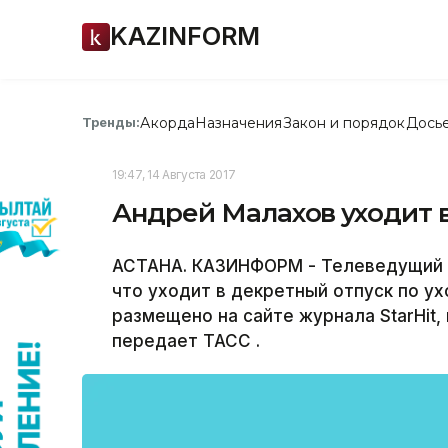
KAZINFORM
Акорда
Назначения
Закон и порядок
Дось
Тренды:
19:47, 14 Августа 2017
Андрей Малахов уходит 
АСТАНА. КАЗИНФОРМ - Телеведущий 
что уходит в декретный отпуск по у
размещено на сайте журнала StarHit,
передает ТАСС .