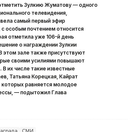
 отметить Зулкию Жуматову — одного
ционального телевидения,
 вела самый первый эфир
д с особым почтением относится
рая отметила уже 106-й день
ешение о награждении Зулкии
В этом зале также присутствуют
орые своими усилиями повышают
 В их числе такие известные
ев, Татьяна Корецкая, Кайрат
а которых равняется молодое
ессы, — подытожил Глава
аграда
СМИ