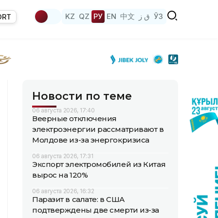
KZ
QZ
РУ
EN
中文
ق ز
ЎЗ
ORT
Новости по теме
06 августа 2026, 17:40
Веерные отключения
электроэнергии рассматривают в
Молдове из-за энергокризиса
06 августа 2026, 17:31
Экспорт электромобилей из Китая
вырос на 120%
06 августа 2026, 16:32
Паразит в салате: в США
подтверждены две смерти из-за