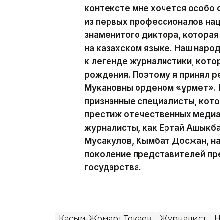
контексте мне хочется особо
из первых профессионалов на
знаменитого диктора, которая
на казахском языке. Наш наро
к легенде журналистики, кото
рождения. Поэтому я принял р
Мукановны орденом «Құрмет». 
признанные специалисты, кот
престиж отечественных медиа.
журналисты, как Ертай Ашыкба
Мусакулов, Кымбат Досжан, н
поколение представителей пр
государства.
Касым-Жомарт Токаев
Журналист
Н