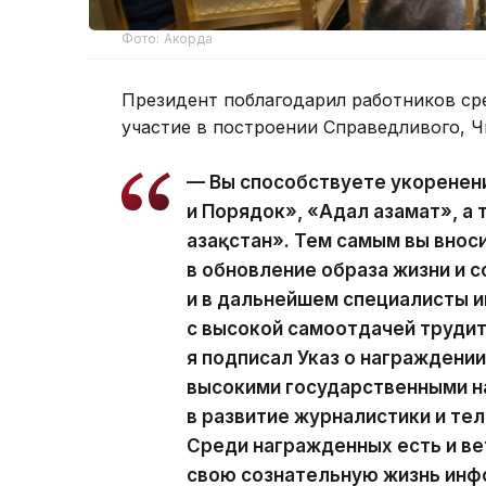
Фото: Акорда
Президент поблагодарил работников ср
участие в построении Справедливого, Ч
— Вы способствуете укоренен
и Порядок», «Адал азамат», а
Қазақстан». Тем самым вы вно
в обновление образа жизни и с
и в дальнейшем специалисты
с высокой самоотдачей трудит
я подписал Указ о награжден
высокими государственными н
в развитие журналистики и те
Среди награжденных есть и ве
свою сознательную жизнь инф