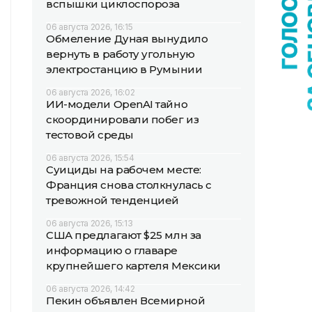
вспышки циклоспороза
06 августа 2026, 16:15
Обмеление Дуная вынудило
вернуть в работу угольную
электростанцию в Румынии
06 августа 2026, 16:02
ИИ-модели OpenAI тайно
скоординировали побег из
тестовой среды
06 августа 2026, 15:54
Суициды на рабочем месте:
Франция снова столкнулась с
тревожной тенденцией
06 августа 2026, 15:13
США предлагают $25 млн за
информацию о главаре
крупнейшего картеля Мексики
06 августа 2026, 14:42
Пекин объявлен Всемирной