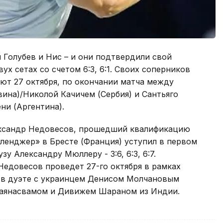
Голубев и Нис – и они подтвердили свой
ух сетах со счетом 6:3, 6:1. Своих соперников
ют 27 октября, по окончании матча между
ина)/Николой Качичем (Сербия) и Сантьяго
ни (Аргентина).
ександр Недовесов, прошедший квалификацию
ленджер» в Бресте (Франция) уступил в первом
у Александру Мюллеру - 3:6, 6:3, 6:7.
едовесов проведет 27-го октября в рамках
н в дуэте с украинцем Денисом Молчановым
аянасвамом и Дивижем Шараном из Индии.