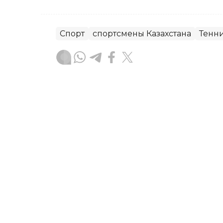
Спорт
спортсмены Казахстана
Тенн
Динара Жусупбекова
Автор
18:05, 06 Августа 2026
Сильнейшие юниоры Азии
попасть на «Ролан Гарро