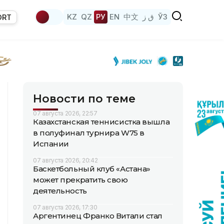
KZ
QZ
РУ
EN
中文
ق ز
ЎЗ
ORT
Новости по теме
07 августа 2026, 22:57
Казахстанская теннисистка вышла
в полуфинал турнира W75 в
Испании
07 августа 2026, 20:42
Баскетбольный клуб «Астана»
может прекратить свою
деятельность
07 августа 2026, 17:30
Аргентинец Франко Витали стал