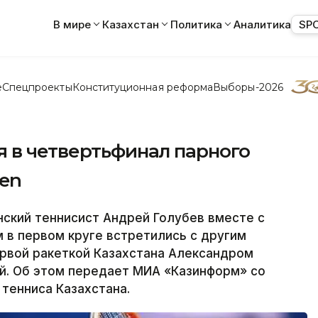
В мире
Казахстан
Политика
Аналитика
SP
е
Спецпроекты
Конституционная реформа
Выборы-2026
я в четвертьфинал парного
pen
ский теннисист Андрей Голубев вместе с
 в первом круге встретились с другим
ервой ракеткой Казахстана Александром
й. Об этом передает МИА «Казинформ» со
тенниса Казахстана.