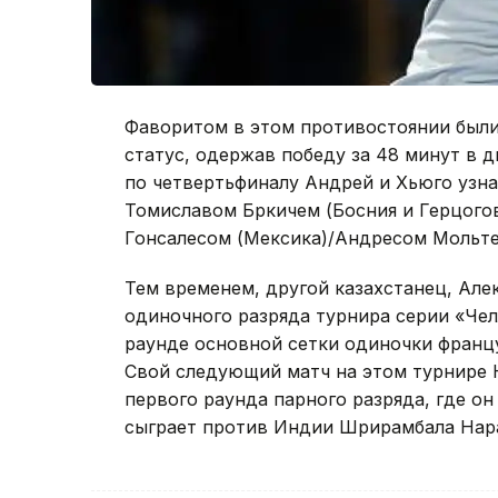
Фаворитом в этом противостоянии были 
статус, одержав победу за 48 минут в дв
по четвертьфиналу Андрей и Хьюго узна
Томиславом Бркичем (Босния и Герцогов
Гонсалесом (Мексика)/Андресом Мольте
Тем временем, другой казахстанец, Ал
одиночного разряда турнира серии «Чел
раунде основной сетки одиночки француз
Свой следующий матч на этом турнире Н
первого раунда парного разряда, где о
сыграет против Индии Шрирамбала Нар