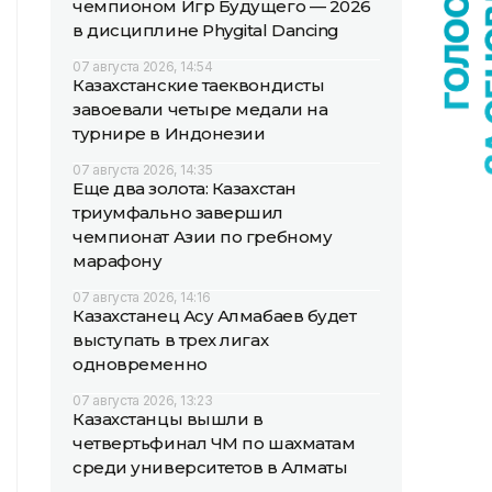
чемпионом Игр Будущего — 2026
в дисциплине Phygital Dancing
07 августа 2026, 14:54
Казахстанские таеквондисты
завоевали четыре медали на
турнире в Индонезии
07 августа 2026, 14:35
Еще два золота: Казахстан
триумфально завершил
чемпионат Азии по гребному
марафону
07 августа 2026, 14:16
Казахстанец Асу Алмабаев будет
выступать в трех лигах
одновременно
07 августа 2026, 13:23
Казахстанцы вышли в
четвертьфинал ЧМ по шахматам
среди университетов в Алматы