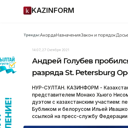
KAZINFORM
Акорда
Назначения
Закон и порядок
Дось
Тренды:
14:07, 27 Октября 2021
Андрей Голубев пробилс
разряда St. Petersburg O
НУР-СУЛТАН. КАЗИНФОРМ - Казахстан
представителем Монако Хьюго Нисом
дуэтом с казахстанским участием: п
Бубликом и белорусом Ильей Ивашко
ссылкой на пресс-службу Федерации 