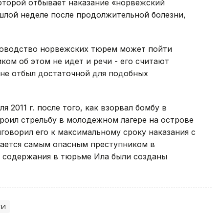
оторой отбывает наказание «норвежский
шлой неделе после продолжительной болезни,
ководство норвежских тюрем может пойти
иком об этом не идет и речи - его считают
 не отбыл достаточной для подобных
 2011 г. после того, как взорвал бомбу в
роил стрельбу в молодежном лагере на острове
риговорил его к максимальному сроку наказания с
ается самым опасным преступником в
о содержания в тюрьме Ила были созданы
ти