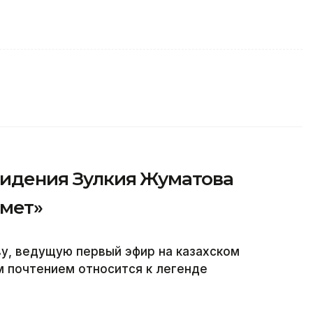
видения Зулкия Жуматова
рмет»
у, ведущую первый эфир на казахском
м почтением относится к легенде