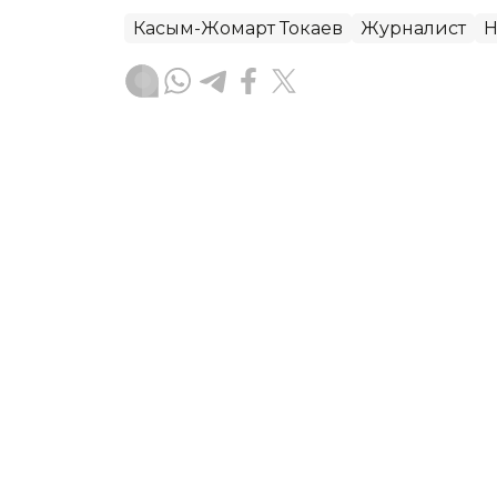
Касым-Жомарт Токаев
Журналист
Н
Гульжан Тасмаганбетова
Автор
18:11, 22 Июня 2026
От Среднего коридора до
видение сотрудничества 
Партнерство между Казахстаном и Е
как никогда, пишет Президент Респу