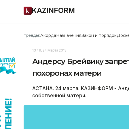
KAZINFORM
Акорда
Назначения
Закон и порядок
Дось
Тренды:
13:49, 24 Марта 2013
Андерсу Брейвику запре
похоронах матери
АСТАНА. 24 марта. КАЗИНФОРМ - Анд
собственной матери.