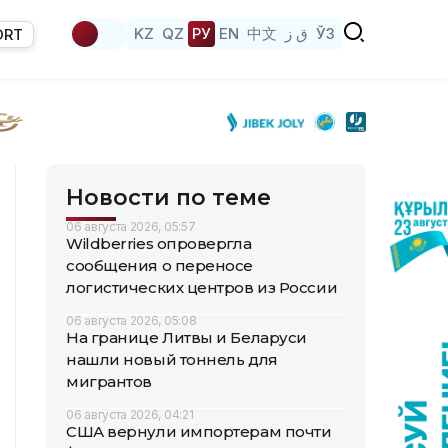
KZ
QZ
РУ
EN
中文
ق ز
ЎЗ
ORT
Новости по теме
06 августа 2026, 05:57
Wildberries опровергла
сообщения о переносе
логистических центров из России
06 августа 2026, 05:08
На границе Литвы и Беларуси
нашли новый тоннель для
мигрантов
06 августа 2026, 04:21
США вернули импортерам почти