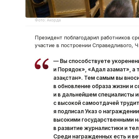
Фото: Акорда
Президент поблагодарил работников ср
участие в построении Справедливого, Ч
— Вы способствуете укоренен
и Порядок», «Адал азамат», а
Қазақстан». Тем самым вы вно
в обновление образа жизни и с
и в дальнейшем специалисты
с высокой самоотдачей трудит
я подписал Указ о награжден
высокими государственными н
в развитие журналистики и те
Среди награжденных есть и ве