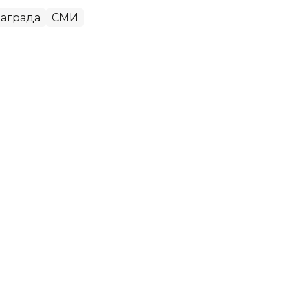
аграда
СМИ
 ИИ: Токаев представил
с ЕС
вропейским союзом сегодня важно,
блики Казахстан Касым-Жомарт Токаев