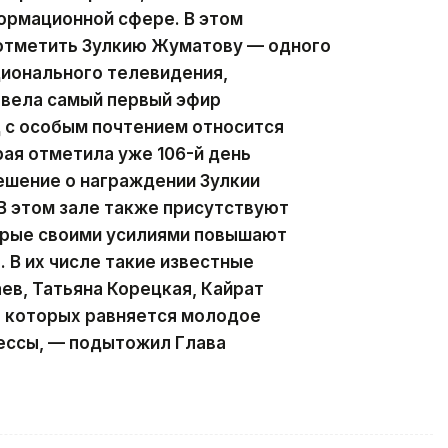
ормационной сфере. В этом
 отметить Зулкию Жуматову — одного
ционального телевидения,
 вела самый первый эфир
д с особым почтением относится
рая отметила уже 106-й день
ешение о награждении Зулкии
В этом зале также присутствуют
орые своими усилиями повышают
 В их числе такие известные
ев, Татьяна Корецкая, Кайрат
а которых равняется молодое
ессы, — подытожил Глава