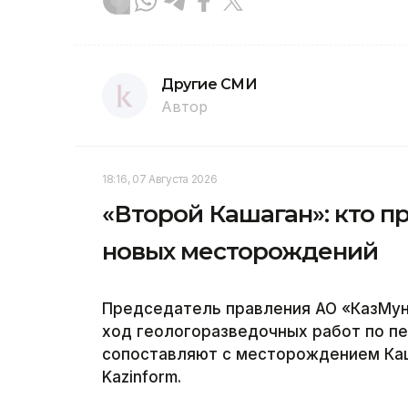
Другие СМИ
Автор
18:16, 07 Августа 2026
«Второй Кашаган»: кто п
новых месторождений
Председатель правления АО «КазМун
ход геологоразведочных работ по п
сопоставляют с месторождением Каш
Kazinform.