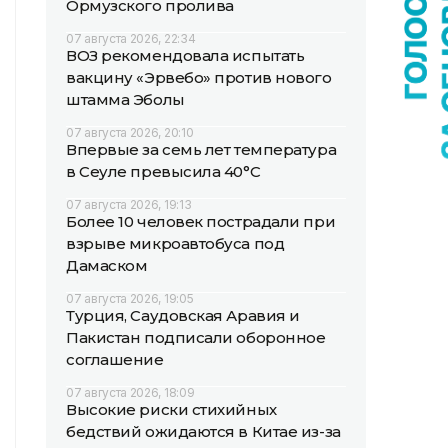
Ормузского пролива
07 августа 2026, 22:34
ВОЗ рекомендовала испытать
вакцину «Эрвебо» против нового
штамма Эболы
07 августа 2026, 20:10
Впервые за семь лет температура
в Сеуле превысила 40°C
07 августа 2026, 19:13
Более 10 человек пострадали при
взрыве микроавтобуса под
Дамаском
07 августа 2026, 19:05
Турция, Саудовская Аравия и
Пакистан подписали оборонное
соглашение
07 августа 2026, 18:09
Высокие риски стихийных
бедствий ожидаются в Китае из-за