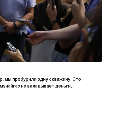
р, мы пробурили одну скважину. Это
мунайгаз не вкладывает деньги,
а, — сказал глава компании.
 на проекте Жылыой.