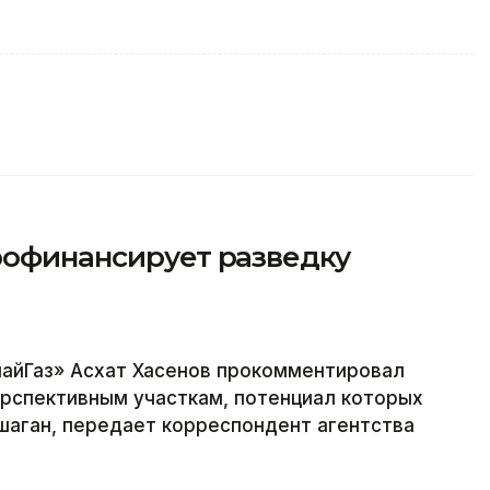
рофинансирует разведку
айГаз» Асхат Хасенов прокомментировал
ерспективным участкам, потенциал которых
аган, передает корреспондент агентства