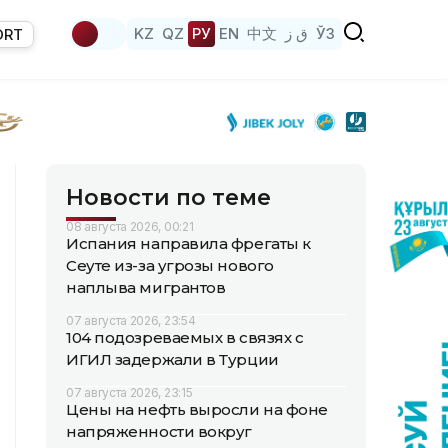
KZ
QZ
РУ
EN
中文
ق ز
ЎЗ
ORT
Новости по теме
08 августа 2026, 00:21
Испания направила фрегаты к
Сеуте из-за угрозы нового
наплыва мигрантов
07 августа 2026, 23:54
104 подозреваемых в связях с
ИГИЛ задержали в Турции
07 августа 2026, 23:15
Цены на нефть выросли на фоне
напряженности вокруг