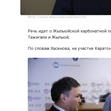
Фото: Солтан Жексенбеков/Kazinform
Речь идет о Жылыойской карбонатной п
Тажигали и Жылыой.
По словам Хасенова, на участке Карато