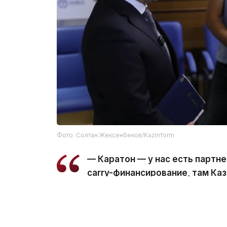
Фото: Солтан Жексенбеков/Kazinform
— Каратон — у нас есть партне
carry-финансирование, там Каз
финансируется за счет партнер
Аналогичная схема будет применяться и