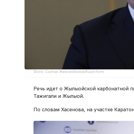
Фото: Солтан Жексенбеков/Kazinform
Речь идет о Жылыойской карбонатной п
Тажигали и Жылыой.
По словам Хасенова, на участке Карато