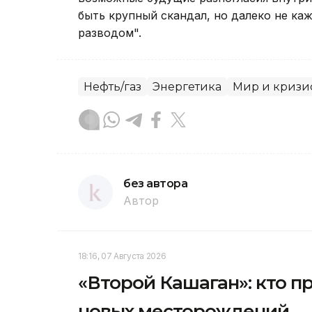
быть крупный скандал, но далеко не ка
разводом".
Нефть/газ
Энергетика
Мир и кризи
без автора
Автор
18:16, 07 Августа 2026
«Второй Кашаган»: кто п
новых месторождений