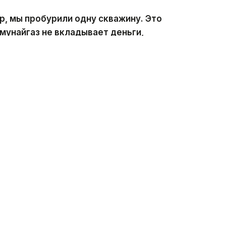
р, мы пробурили одну скважину. Это
мунайгаз не вкладывает деньги,
а, — сказал глава компании.
 на проекте Жылыой.
ия планирует изучать самостоятельно.
часток. Но существует теория, что
 сообщены друг с другом.
тельно, — сообщил Асхат Хасенов.
Казахстане
выявили
крупный карбонатный
 месторождением Кашаган. Ресурсный
онн углеводородов.