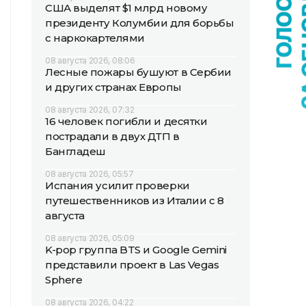
США выделят $1 млрд новому
президенту Колумбии для борьбы
с наркокартелями
08 августа 2026, 08:06
Лесные пожары бушуют в Сербии
и других странах Европы
08 августа 2026, 07:32
16 человек погибли и десятки
пострадали в двух ДТП в
Бангладеш
08 августа 2026, 05:57
Испания усилит проверки
путешественников из Италии с 8
августа
08 августа 2026, 05:09
K-pop группа BTS и Google Gemini
представили проект в Las Vegas
Sphere
08 августа 2026, 04:22