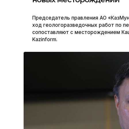
Председатель правления АО «КазМун
ход геологоразведочных работ по п
сопоставляют с месторождением Каш
Kazinform.