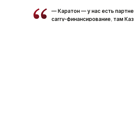
— Каратон — у нас есть партне
carry-финансирование, там Каз
финансируется за счет партнер
Аналогичная схема будет применяться и
В то же время участок Тажигали компан
— Тажигали — это отдельный у
эти месторождения могут быть
На Тажигали мы идем самостоя
Напомним, в апреле сообщалось, что в 
массив, сопоставимый по потенциалу с
потенциал массива составил 4,7 млрд т