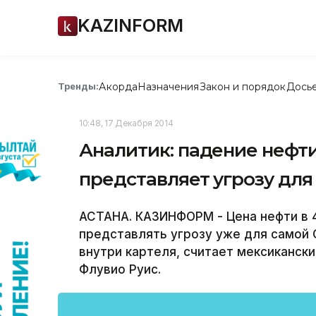
KAZINFORM
Акорда
Назначения
Закон и порядок
Дось
Тренды:
10:48, 17 Декабря 2014
Аналитик: падение нефти
представляет угрозу дл
АСТАНА. КАЗИНФОРМ - Цена нефти в 
представлять угрозу уже для самой 
внутри картеля, считает мексикански
Флувио Руис.