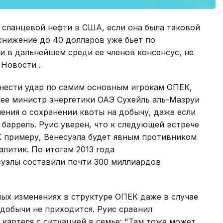
 сланцевой нефти в США, если она была таковой
снижение до 40 долларов уже бьет по
и в дальнейшем среди ее членов консенсус, не
 Новости .
анести удар по самим основным игрокам ОПЕК,
нее министр энергетики ОАЭ Сухейль аль-Мазруи
шения о сохранении квоты на добычу, даже если
 баррель. Руис уверен, что к следующей встрече
К примеру, Венесуэла будет явным противником
алитик. По итогам 2013 года
уэлы составили почти 300 миллиардов
ных изменениях в структуре ОПЕК даже в случае
 добычи не приходится. Руис сравнил
картеля с ситуацией в семье: "Там тоже может