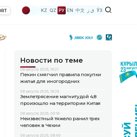
KZ
QZ
РУ
EN
中文
ق ز
ЎЗ
ORT
Новости по теме
08 августа 2026, 19:21
Пекин смягчил правила покупки
жилья для иногородних
08 августа 2026, 18:29
Землетрясение магнитудой 4,8
произошло на территории Китая
08 августа 2026, 09:18
Неизвестный тяжело ранил трех
человек в Чехии
08 августа 2026, 08:49