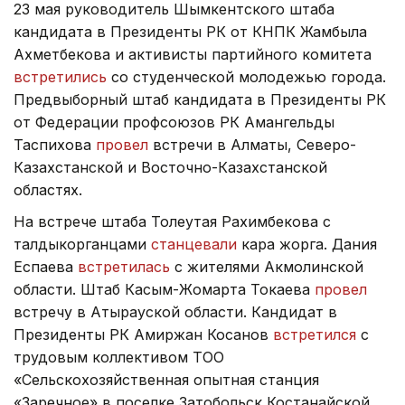
23 мая руководитель Шымкентского штаба
кандидата в Президенты РК от КНПК Жамбыла
Ахметбекова и активисты партийного комитета
встретились
со студенческой молодежью города.
Предвыборный штаб кандидата в Президенты РК
от Федерации профсоюзов РК Амангельды
Таспиxова
провел
встречи в Алматы, Северо-
Казахстанской и Восточно-Казахстанской
областях.
На встрече штаба Толеутая Рахимбекова с
талдыкорганцами
станцевали
кара жорга. Дания
Еспаева
встретилась
с жителями Акмолинской
области. Штаб Касым-Жомарта Токаева
провел
встречу в Атырауской области. Кандидат в
Президенты РК Амиржан Косанов
встретился
с
трудовым коллективом ТОО
«Сельскохозяйственная опытная станция
«Заречное» в поселке Затобольск Костанайской