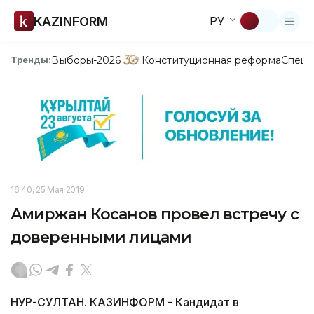
KAZINFORM
РУ
Выборы-2026
Конституционная реформа
Спецп
Тренды:
16:40, 25 Мая 2019
Амиржан Косанов провел встречу с
доверенными лицами
НУР-СУЛТАН. КАЗИНФОРМ - Кандидат в