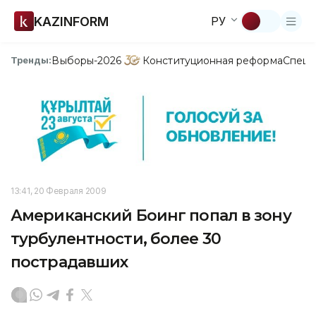
KAZINFORM
РУ
Выборы-2026
Конституционная реформа
Спецп
Тренды:
13:41, 20 Февраля 2009
Американский Боинг попал в зону
турбулентности, более 30
пострадавших