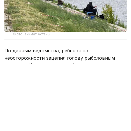
Фото: акимат Астаны
По данным ведомства, ребёнок по
неосторожности зацепил голову рыболовным
крючком. Находившиеся поблизости спасатели,
дежурившие на модульной капсуле, оперативно
оказали пострадавшему первую помощь до
прибытия бригады скорой медицинской помощи.