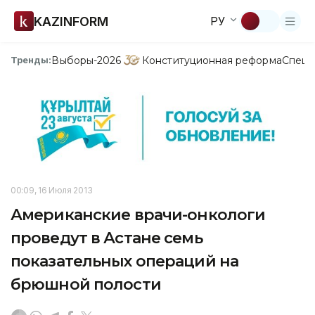
KAZINFORM
РУ
Выборы-2026
Конституционная реформа
Спецп
Тренды:
00:09, 16 Июля 2013
Американские врачи-онкологи
проведут в Астане семь
показательных операций на
брюшной полости