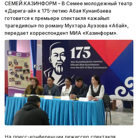
СЕМЕЙ.КАЗИНФОРМ – В Семее молодежный театр
«Дарига-ай» к 175-летию Абая Кунанбаева
готовится к премьере спектакля «Ғажайып
трагедиясы» по роману Мухтара Ауэзова «Абай»,
передает корреспондент МИА «Казинформ».
На пресс-конференции режиссер спектакля