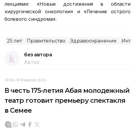
лекциями: «Новые достижения в области
хирургической онкологии» и «Лечение острого
болевого синдрома».
25 лет
Правительство
Здравоохранение
Инте
без автора
Автор
20:00, 14 Февраля 2020
В честь 175-летия Абая молодежный
театр готовит премьеру спектакля
в Семее