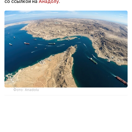
со ссылкой на
Анадолу
.
Фото: Anadolu
Как сообщает иранское информационное
агентство Tasnim, Мохебби отметил, во время
мероприятия по случаю Дня журналиста
в провинции Хормозган, что для Ирана пролив