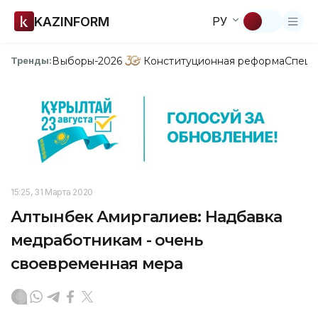
KAZINFORM
РУ
Выборы-2026
Конституционная реформа
Спецп
Тренды:
15:25, 31 Марта 2020
Алтынбек Амиргалиев: Надбавка
медработникам - очень
своевременная мера