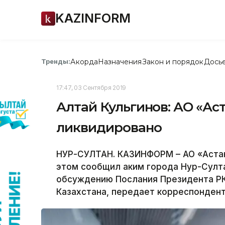
KAZINFORM
Акорда
Назначения
Закон и порядок
Дось
Тренды:
17:47, 03 Сентября 2019
Алтай Кульгинов: АО «Ас
ликвидировано
НУР-СУЛТАН. КАЗИНФОРМ – АО «Астан
этом сообщил аким города Нур-Султа
обсуждению Послания Президента Р
Казахстана, передает корреспонден