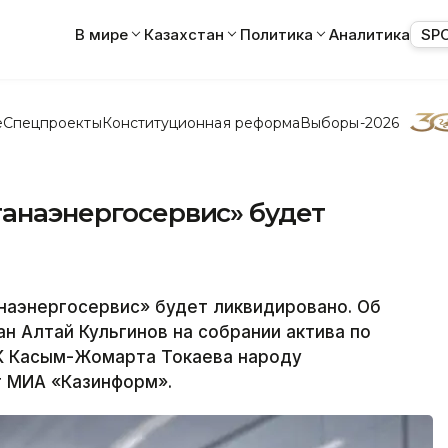
В мире
Казахстан
Политика
Аналитика
SP
е
Спецпроекты
Конституционная реформа
Выборы-2026
танаэнергосервис» будет
аэнергосервис» будет ликвидировано. Об
н Алтай Кульгинов на собрании актива по
К Касым-Жомарта Токаева народу
т МИА «Казинформ».