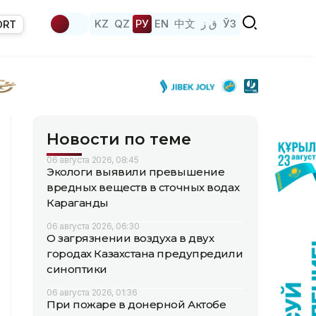
KZ
QZ
РУ
EN
中文
ق ز
ЎЗ
ORT
Новости по теме
06 августа 2026, 08:45
Экологи выявили превышение
вредных веществ в сточных водах
Караганды
06 августа 2026, 06:30
О загрязнении воздуха в двух
городах Казахстана предупредили
синоптики
06 августа 2026, 01:36
При пожаре в донерной Актобе