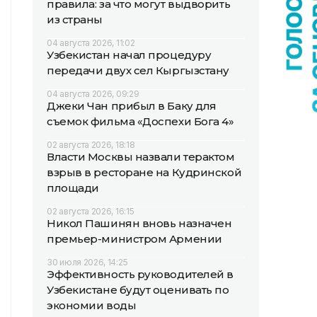
правила: за что могут выдворить
из страны
04 августа 2026, 11:02
Узбекистан начал процедуру
передачи двух сел Кыргызстану
04 августа 2026, 09:29
Джеки Чан прибыл в Баку для
съемок фильма «Доспехи Бога 4»
02 августа 2026, 18:18
Власти Москвы назвали терактом
взрыв в ресторане на Кудринской
площади
02 августа 2026, 16:15
Никол Пашинян вновь назначен
премьер-министром Армении
30 июля 2026, 14:25
Эффективность руководителей в
Узбекистане будут оценивать по
экономии воды