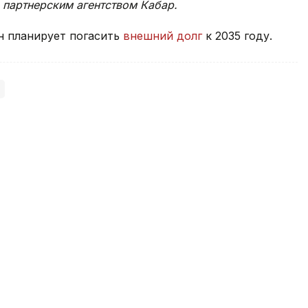
 партнерским агентством Кабар.
н планирует погасить
внешний долг
к 2035 году.
ении на Северном Кипре