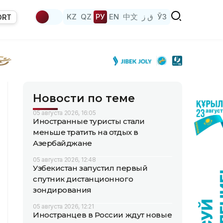
KZ
QZ
РУ
EN
中文
ق ز
ЎЗ
ORT
Новости по теме
05 августа 2026, 16:05
Иностранные туристы стали
меньше тратить на отдых в
Азербайджане
05 августа 2026, 12:48
Узбекистан запустил первый
спутник дистанционного
зондирования
05 августа 2026, 12:21
Иностранцев в России ждут новые