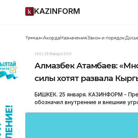
KAZINFORM
Акорда
Назначения
Закон и порядок
Дось
Тренды:
14:51, 25 Января 2014
Алмазбек Атамбаев: «Мн
силы хотят развала Кырг
БИШКЕК. 25 января. КАЗИНФОРМ - Пр
обозначил внутренние и внешние угр