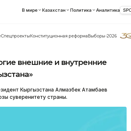
В мире
Казахстан
Политика
Аналитика
SP
е
Спецпроекты
Конституционная реформа
Выборы-2026
огие внешние и внутренние
ызстана»
езидент Кыргызстана Алмазбек Атамбаев
озы суверенитету страны.