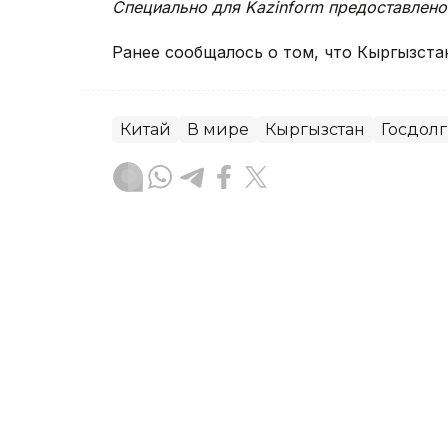
Специально для Kazinform предоставлено
Ранее сообщалось о том, что Кыргызста
Китай
В мире
Кыргызстан
Госдолг
Жулдыз Атагельдиева
Автор
16:24, 04 Августа 2026
Пострадавшая при напад