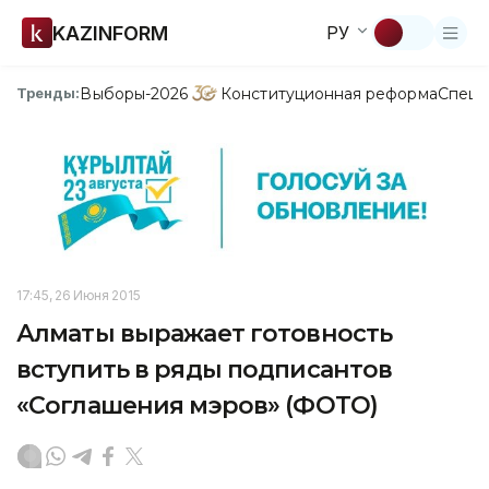
KAZINFORM
РУ
Выборы-2026
Конституционная реформа
Спецп
Тренды:
17:45, 26 Июня 2015
Алматы выражает готовность
вступить в ряды подписантов
«Соглашения мэров» (ФОТО)