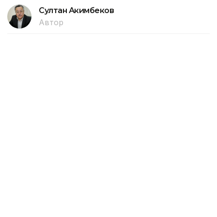
Султан Акимбеков
Автор
02:27, 01 Августа 2026
Новые правила для ИИ вступают в
силу в Евросоюзе со 2 августа
С 2 августа 2026 года Европейская комиссия
и национальные органы государств-членов
ЕС начнут применять положения Закона
об искусственном интеллекте (AI Act). В этот же
день вступят в силу новые требования
к прозрачности систем ИИ, передает Kazinform
со ссылкой на Европейскую комиссию.