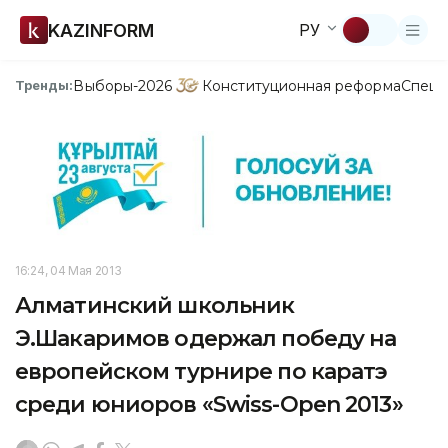
KAZINFORM
РУ
Выборы-2026
Конституционная реформа
Спецп
Тренды:
16:24, 04 Мая 2013
Алматинский школьник
Э.Шакаримов одержал победу на
европейском турнире по каратэ
среди юниоров «Swiss-Open 2013»