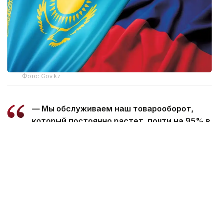
Фото: Gov.kz
— Мы обслуживаем наш товарооборот,
который постоянно растет, почти на 95% в
национальных валютах, и это очень
хороший показатель, который дает нам
возможность не замедлять рост
товарооборота в связи с трудностями,
связанными с переводом денежных
средств и взаимных денежных потоков за
товары и услуги, — отметил В. Путин.