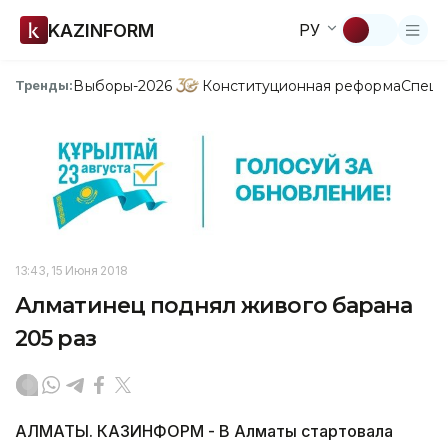
KAZINFORM
РУ
Выборы-2026
Конституционная реформа
Спецп
Тренды:
13:43, 15 Июня 2018
Алматинец поднял живого барана
205 раз
АЛМАТЫ. КАЗИНФОРМ - В Алматы стартовала