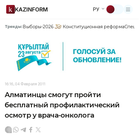
KAZINFORM
РУ
Выборы-2026
Конституционная реформа
Спецп
Тренды:
16:16, 04 Февраля 2011
Алматинцы смогут пройти
бесплатный профилактический
осмотр у врача-онколога