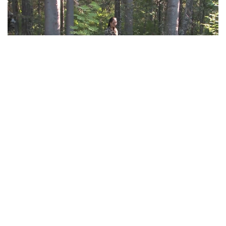
Фото: Руслан Мухамедьяров /Kazinform
Главный ресурс для сохранения лесов — люди
За последние годы государство вложило
миллионы тенге в обновление техники,
повышение заработной платы
и противопожарную защиту лесов. Но практика
показывает, что сохранить лес невозможно
только за счет новой техники или современного