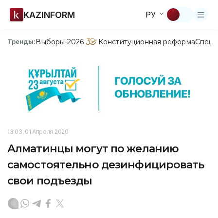
KAZINFORM
РУ
Выборы-2026
Конституционная реформа
Спецп
Тренды:
13:03, 01 Апреля 2020
Алматинцы могут по желанию
самостоятельно дезинфицировать
свои подъезды