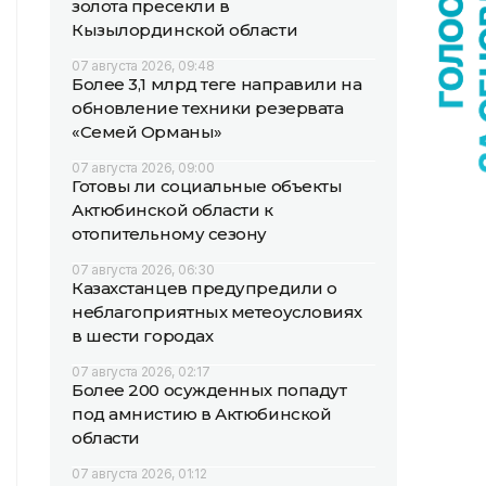
золота пресекли в
Кызылординской области
07 августа 2026, 09:48
Более 3,1 млрд теңге направили на
обновление техники резервата
«Семей Орманы»
07 августа 2026, 09:00
Готовы ли социальные объекты
Актюбинской области к
отопительному сезону
07 августа 2026, 06:30
Казахстанцев предупредили о
неблагоприятных метеоусловиях
в шести городах
07 августа 2026, 02:17
Более 200 осужденных попадут
под амнистию в Актюбинской
области
07 августа 2026, 01:12