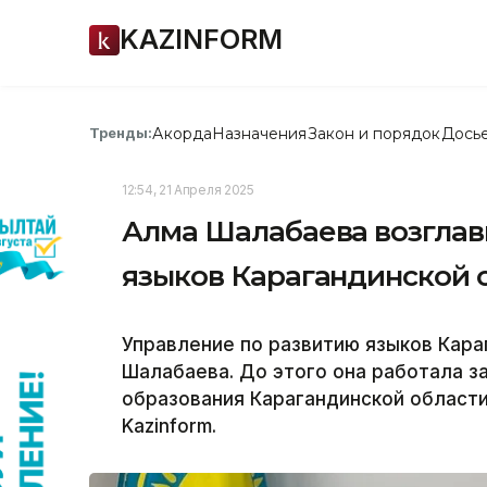
KAZINFORM
Акорда
Назначения
Закон и порядок
Дось
Тренды:
12:54, 21 Апреля 2025
Алма Шалабаева возглав
языков Карагандинской 
Управление по развитию языков Кара
Шалабаева. До этого она работала 
образования Карагандинской области
Kazinform.