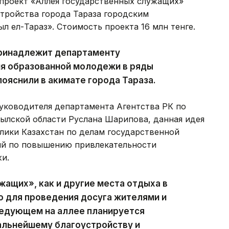
 проект «Аллея государственных служащих»
стройства города Тараза городским
 ел-Тараз». Стоимость проекта 16 млн тенге.
принадлежит департаменту
ия образованной молодежи в ряды
пояснили в акимате города Тараза.
уководителя департамента Агентства РК по
ылской области Руслана Шарипова, данная идея
блики Казахстан по делам государственной
ий по повышению привлекательности
и.
жащих», как и другие места отдыха в
о для проведения досуга жителями и
ледующем на аллее планируется
альнейшему благоустройству и