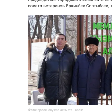
совета ветеранов Еркинбек Солтыбаев, 
Фото: пресс-служба акимата Тараза