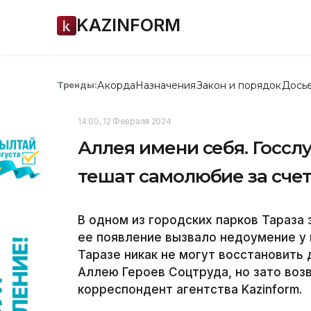
KAZINFORM
Акорда
Назначения
Закон и порядок
Дось
Тренды:
14:00, 12 Февраля 2024
Аллея имени себя. Госс
тешат самолюбие за сче
В одном из городских парков Тараза 
ее появление вызвало недоумение у 
Таразе никак не могут восстановить
Аллею Героев Соцтруда, но зато воз
корреспондент агентства Kazinform.