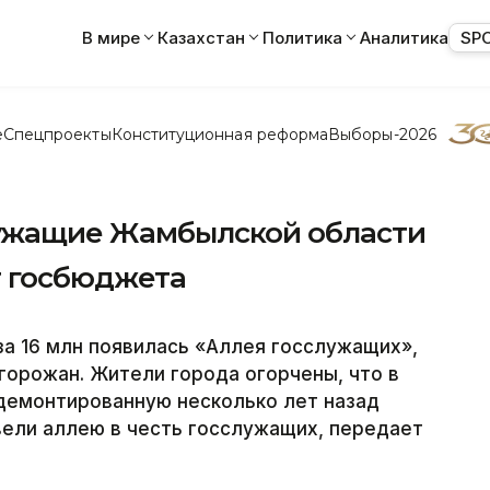
В мире
Казахстан
Политика
Аналитика
SP
е
Спецпроекты
Конституционная реформа
Выборы-2026
лужащие Жамбылской области
т госбюджета
за 16 млн появилась «Аллея госслужащих»,
горожан. Жители города огорчены, что в
 демонтированную несколько лет назад
вели аллею в честь госслужащих, передает