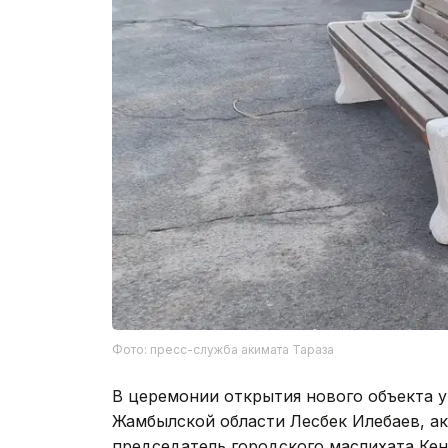
Фото: пресс-служба акимата Тараза
В церемонии открытия нового объекта 
Жамбылской области Лесбек Илебаев, а
председатель городского маслихата Ке