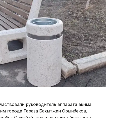
участвовали руководитель аппарата акима
ким города Тараза Бахытжан Орынбеков,
нжебек Олжабай, председатель областного