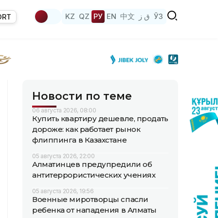
KZ
QZ
РУ
EN
中文
ق ز
ЎЗ
ORT
Новости по теме
06 августа 2026, 08:00
Купить квартиру дешевле, продать
дороже: как работает рынок
флиппинга в Казахстане
05 августа 2026, 22:00
Алматинцев предупредили об
антитеррористических учениях
05 августа 2026, 19:56
Военные миротворцы спасли
ребенка от нападения в Алматы