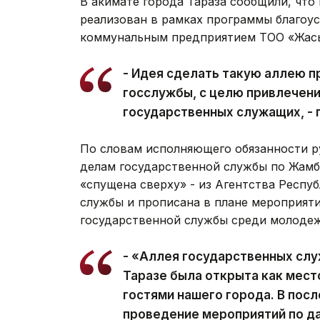
В акимате города Тараза сообщили, что
реализован в рамках программы благоу
коммунальным предприятием ТОО «Жасыл
- Идея сделать такую аллею 
госслужбы, с целю привлечен
государственных служащих, - 
По словам исполняющего обязанности р
делам государственной службы по Жамб
«спущена сверху» - из Агентства Респу
службы и прописана в плане мероприят
государственной службы среди молодеж
- «Аллея государственных слу
Таразе была открыта как мест
гостями нашего города. В пос
проведение мероприятий по д