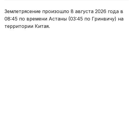
Землетрясение произошло 8 августа 2026 года в
08:45 по времени Астаны (03:45 по Гринвичу) на
территории Китая.
Согласно оперативным данным Центра данных
Института геофизических исследований
Национального ядерного центра РК, магнитуда
землетрясения составила 4,8.
Эпицентр подземных толчков находился в точке с
координатами 39,97 градуса северной широты и
82,99 градуса восточной долготы.
Энергетический класс землетрясения составил
K=11.
Ранее, 5 августа, казахстанские сейсмологи также
зафиксировали в Китае
подземные толчки.