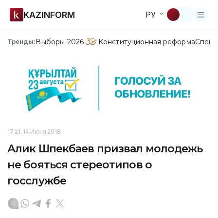
KAZINFORM
РУ
Выборы-2026
Конституционная реформа
Спецп
Тренды:
17:21, 14 Июня 2018
Алик Шпекбаев призвал молодежь
не бояться стереотипов о
госслужбе