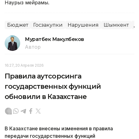
Наурыз мейрамы.
Бюджет
Госзакупки
Нарушения
Шымкент
Д
Муратбек Макулбеков
Автор
16:27, 20 Апреля 2026
Правила аутсорсинга
государственных функций
обновили в Казахстане
В Казахстане внесены изменения в правила
передачи государственных функций