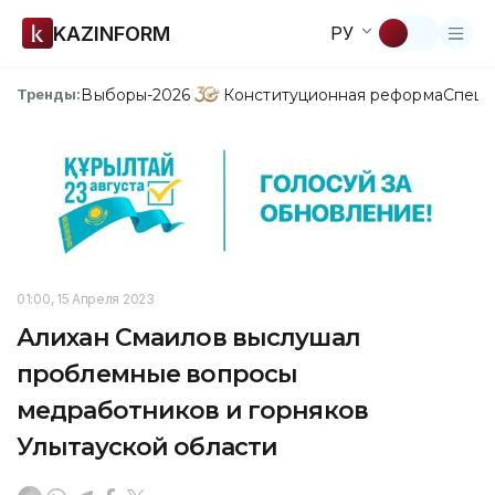
KAZINFORM
РУ
Выборы-2026
Конституционная реформа
Спецп
Тренды:
01:00, 15 Апреля 2023
Алихан Смаилов выслушал
проблемные вопросы
медработников и горняков
Улытауской области