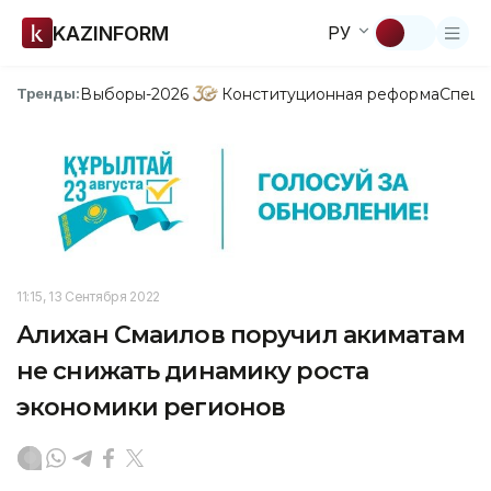
KAZINFORM
РУ
Выборы-2026
Конституционная реформа
Спецп
Тренды:
11:15, 13 Сентября 2022
Алихан Смаилов поручил акиматам
не снижать динамику роста
экономики регионов