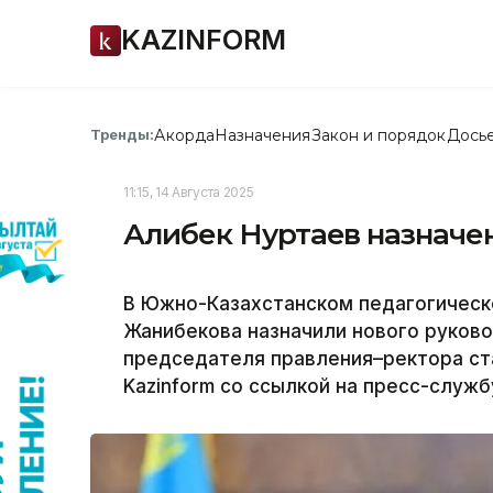
KAZINFORM
Акорда
Назначения
Закон и порядок
Дось
Тренды:
11:15, 14 Августа 2025
Алибек Нуртаев назначен
В Южно-Казахстанском педагогическ
Жанибекова назначили нового руков
председателя правления–ректора ст
Kazinform со ссылкой на пресс-служ