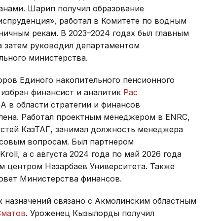
ранами. Шарип получил образование
испруденция», работал в Комитете по водным
ничным рекам. В 2023–2024 годах был главным
а затем руководил департаментом
льного министерства.
оров Единого накопительного пенсионного
избран финансист и аналитик
Рас
BA в области стратегии и финансов
лена. Работал проектным менеджером в ENRC,
стей КазТАГ, занимал должность менеджера
нсовым вопросам. Был партнером
roll, а с августа 2024 года по май 2026 года
 центром Назарбаев Университета. Также
овет Министерства финансов.
х назначений связано с Акмолинским областным
Сматов
. Уроженец Кызылорды получил