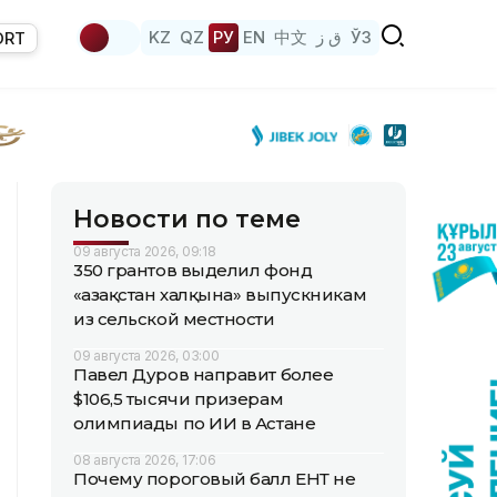
KZ
QZ
РУ
EN
中文
ق ز
ЎЗ
ORT
Новости по теме
09 августа 2026, 09:18
350 грантов выделил фонд
«Қазақстан халқына» выпускникам
из сельской местности
09 августа 2026, 03:00
Павел Дуров направит более
$106,5 тысячи призерам
олимпиады по ИИ в Астане
08 августа 2026, 17:06
Почему пороговый балл ЕНТ не