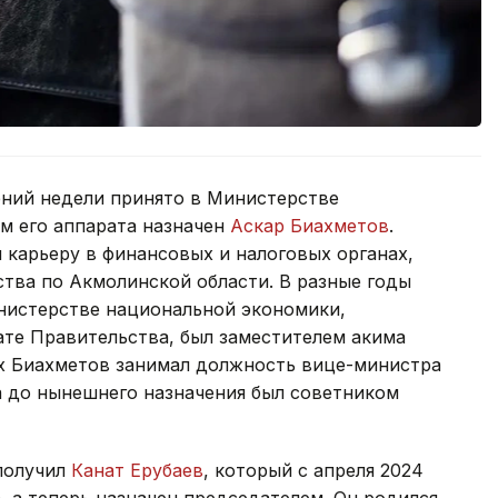
ний недели принято в Министерстве
м его аппарата назначен
Аскар Биахметов
.
карьеру в финансовых и налоговых органах,
ства по Акмолинской области. В разные годы
нистерстве национальной экономики,
те Правительства, был заместителем акима
ах Биахметов занимал должность вице-министра
а до нынешнего назначения был советником
получил
Канат Ерубаев
, который с апреля 2024
, а теперь назначен председателем. Он родился