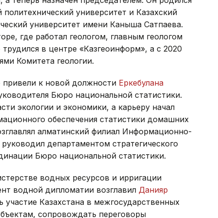
й политехнический университет и Казахский
ческий университет имени Каныша Сатпаева.
оре, где работал геологом, главным геологом
трудился в центре «Казгеоинформ», а с 2020
ями Комитета геологии.
е привели к новой должности
Еркебулана
уководителя Бюро национальной статистики.
сти экологии и экономики, а карьеру начал
рмационного обеспечения статистики домашних
возглавлял алматинский филиал Информационно-
 руководил департаментом стратегического
динации Бюро национальной статистики.
стерстве водных ресурсов и ирригации
мент водной дипломатии возглавил
Данияр
ь участие Казахстана в межгосударственных
объектам, сопровождать переговоры