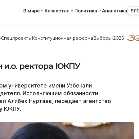
В мире
Казахстан
Политика
Аналитика
SP
е
Спецпроекты
Конституционная реформа
Выборы-2026
 и.о. ректора ЮКПУ
ом университете имени Узбекали
одителя. Исполняющим обязанности
ал Алибек Нуртаев, передает агентство
бу ЮКПУ.