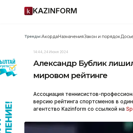
KAZINFORM
Акорда
Назначения
Закон и порядок
Дось
Тренды:
14:44, 24 Июня 2024
Александр Бублик лишил
мировом рейтинге
Ассоциация теннисистов-профессион
версию рейтинга спортсменов в один
агентство Kazinform со ссылкой на
Sp