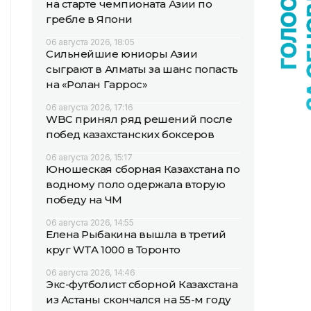
на старте чемпионата Азии по
гребле в Япони
06 августа 2026, 18:05
Сильнейшие юниоры Азии
сыграют в Алматы за шанс попасть
на «Ролан Гаррос»
06 августа 2026, 17:16
WBC принял ряд решений после
побед казахстанских боксеров
06 августа 2026, 15:17
Юношеская сборная Казахстана по
водному поло одержала вторую
победу на ЧМ
06 августа 2026, 14:55
Елена Рыбакина вышла в третий
круг WTA 1000 в Торонто
06 августа 2026, 14:46
Экс-футболист сборной Казахстана
из Астаны скончался на 55-м году