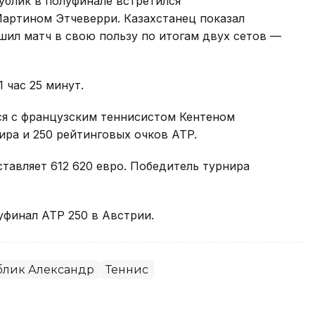
ублик в полуфинале встретился
артином Этчеверри. Казахстанец показал
шил матч в свою пользу по итогам двух сетов —
 час 25 минут.
тся с французским теннисистом Кентеном
ира и 250 рейтинговых очков ATP.
тавляет 612 620 евро. Победитель турнира
уфинал ATP 250 в Австрии.
блик Александр
Теннис