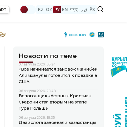
KZ
QZ
РУ
EN
中文
ق ز
ЎЗ
ORT
Новости по теме
07 августа 2026, 05:24
«Все начинается заново»: Жанибек
Алимханулы готовится к поездке в
США
06 августа 2026, 23:48
Велогонщик «Астаны» Кристиан
Скарони стал вторым на этапе
Тура Польши
06 августа 2026, 18:35
Два золота завоевали казахстанцы