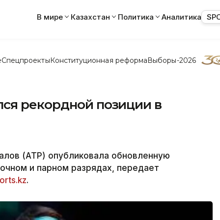
В мире
Казахстан
Политика
Аналитика
SP
е
Спецпроекты
Конституционная реформа
Выборы-2026
ся рекордной позиции в
алов (ATP) опубликовала обновленную
очном и парном разрядах, передает
orts.kz
.