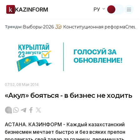
KAZINFORM
РУ
Выборы-2026
Конституционная реформа
Спецп
Тренды:
07:52, 08 Мая 2014
«Акул» бояться - в бизнес не ходить
АСТАНА. КАЗИНФОРМ - Каждый казахстанский
бизнесмен мечтает быстро и без всяких препон
продвигать свой товар за границу, перемещать