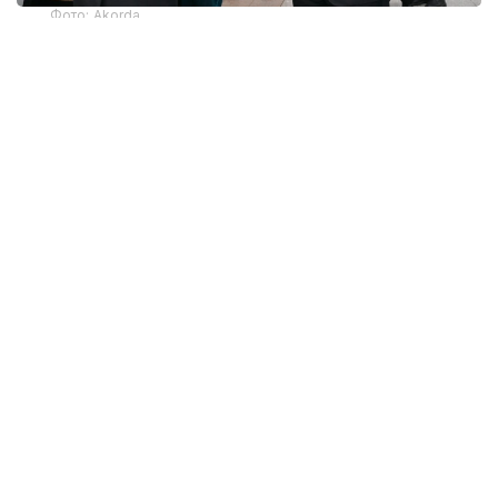
Фото: Akorda
ДНК дружбы
Туранский и Амурский тигры имеют
идентичный ДНК. Эта интересная
и символическая деталь стала неким камертоном
всего Государственного визита Владимира
Путина в Астану по приглашению Президента
Казахстана. Ведь идея единого кода,
объединяющего территории Средней Азии
и просторы Дальнего востока, может служить
и более глубокой метафоричной основой того
стратегического партнерства, которое связывает
наши страны, объединенные общей исторической,
культурной и экономической платформой.
Программу госвизита и контекст мероприятий
в рамках ЕАЭС сопровождало еще немало других