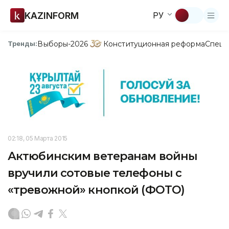
KAZINFORM
РУ
Выборы-2026
Конституционная реформа
Спецп
Тренды:
02:18, 05 Марта 2015
Актюбинским ветеранам войны
вручили сотовые телефоны с
«тревожной» кнопкой (ФОТО)