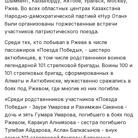
Шымкент, Кызылорду, Актобе, Уральск, Москву,
Ржев. Во всех областных центрах Казахстана
Народно-демократической партией «Нур Отан»
были организованы торжественные встречи
участников патриотического поезда.
Среди тех, кто побывал в Ржеве в числе
пассажиров «Поезда Победы», - шестеро
актюбинцев, в том числе родственники воинов
легендарной 101 стрелковой бригады. Воины 100 и
101 стрелковых бригад, сформированных в
Алматы и Актюбинске, мужественно сражались в
боях под Ржевом, где многие из них погибли.
«Среди родственников участников «Поезда
Победы» - Зауре Умарова и Рахимжан Сакенов -
дочь и зять Гумара Умарова, погибшего в боях под
Ржевом, Каракул Алниязова - сестра погибшего
Тулебая Айдарова, Аслан Балкасынов - внук
воина 101 стрелковой бригады Балкасына