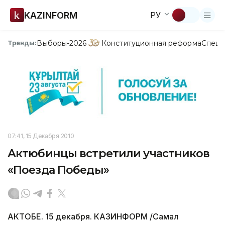
KAZINFORM
РУ
Выборы-2026
Конституционная реформа
Спецп
Тренды:
07:41, 15 Декабря 2010
Актюбинцы встретили участников
«Поезда Победы»
АКТОБЕ. 15 декабря. КАЗИНФОРМ /Самал