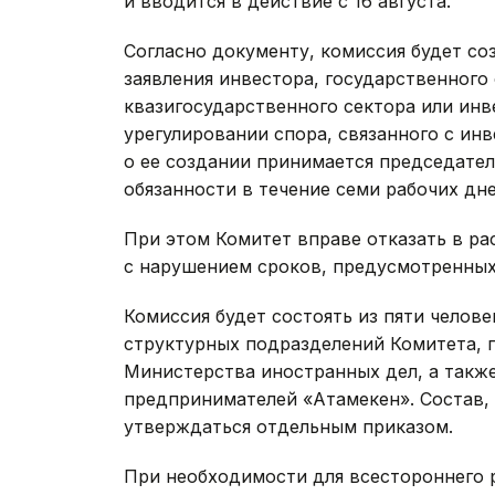
и вводится в действие с 16 августа.
Согласно документу, комиссия будет со
заявления инвестора, государственного 
квазигосударственного сектора или ин
урегулировании спора, связанного с ин
о ее создании принимается председате
обязанности в течение семи рабочих дне
При этом Комитет вправе отказать в ра
с нарушением сроков, предусмотренны
Комиссия будет состоять из пяти челове
структурных подразделений Комитета, 
Министерства иностранных дел, а такж
предпринимателей «Атамекен». Состав, 
утверждаться отдельным приказом.
При необходимости для всестороннего 