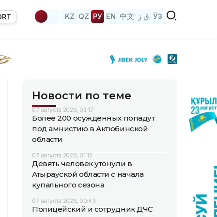
KZ
QZ
РУ
EN
中文
ق ز
ЎЗ
ORT
Новости по теме
07 августа 2026, 02:17
Более 200 осужденных попадут
под амнистию в Актюбинской
области
07 августа 2026, 01:12
Девять человек утонули в
Атырауской области с начала
купального сезона
07 августа 2026, 00:43
Полицейский и сотрудник ДЧС