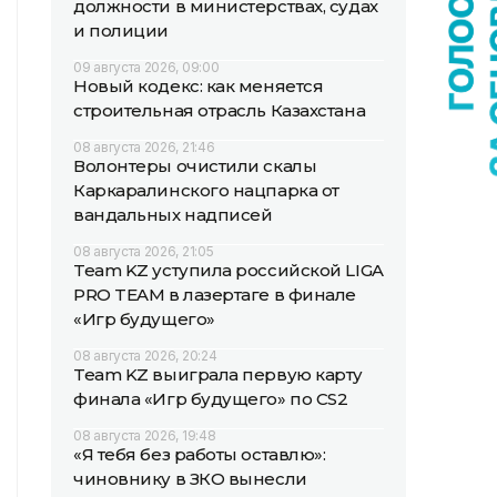
должности в министерствах, судах
и полиции
09 августа 2026, 09:00
Новый кодекс: как меняется
строительная отрасль Казахстана
08 августа 2026, 21:46
Волонтеры очистили скалы
Каркаралинского нацпарка от
вандальных надписей
08 августа 2026, 21:05
Team KZ уступила российской LIGA
PRO TEAM в лазертаге в финале
«Игр будущего»
08 августа 2026, 20:24
Team KZ выиграла первую карту
финала «Игр будущего» по CS2
08 августа 2026, 19:48
«Я тебя без работы оставлю»:
чиновнику в ЗКО вынесли