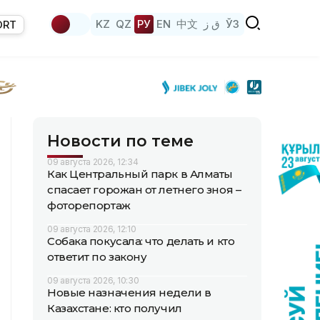
KZ
QZ
РУ
EN
中文
ق ز
ЎЗ
ORT
Новости по теме
09 августа 2026, 12:34
Как Центральный парк в Алматы
спасает горожан от летнего зноя –
фоторепортаж
09 августа 2026, 12:10
Собака покусала: что делать и кто
ответит по закону
09 августа 2026, 10:30
Новые назначения недели в
Казахстане: кто получил