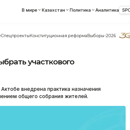
В мире
Казахстан
Политика
Аналитика
SP
е
Спецпроекты
Конституционная реформа
Выборы-2026
ыбрать участкового
 Актобе внедрена практика назначения
шением общего собрания жителей.