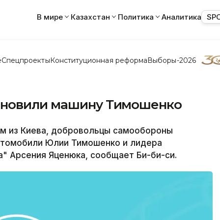
В мире
Казахстан
Политика
Аналитика
SP
е
Спецпроекты
Конституционная реформа
Выборы-2026
ановили машину Тимошенко
м из Киева, добровольцы самообороны
втомобили Юлии Тимошенко и лидера
" Арсения Яценюка, сообщает Би-би-си.