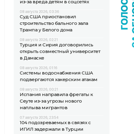
из-за вреда детям в соцсетях
08 августа 2026, 03:36
Суд США приостановил
строительство бального зала
Трампа у Белого дома
08 августа 2026, 02:21
Турция и Сирия договорились
открыть совместный университет
в Дамаске
08 августа 2026, 01:16
Системы водоснабжения США
подвергаются хакерским атакам
08 августа 2026, 00:21
Испания направила фрегаты к
Сеуте из-за угрозы нового
наплыва мигрантов
07 августа 2026, 23:54
104 подозреваемых в связях с
ИГИЛ задержали в Турции