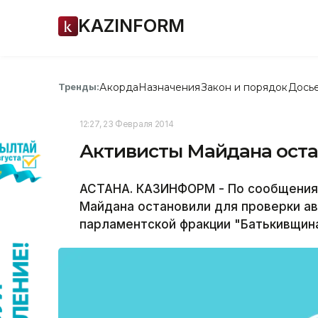
KAZINFORM
Акорда
Назначения
Закон и порядок
Дось
Тренды:
12:27, 23 Февраля 2014
Активисты Майдана ост
АСТАНА. КАЗИНФОРМ - По сообщения
Майдана остановили для проверки а
парламентской фракции "Батькивщина