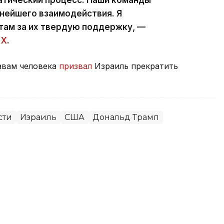
нейшего взаимодействия. Я
ам за их твердую поддержку, —
 X
.
авам человека
призвал
Израиль прекратить
сти
Израиль
США
Дональд Трамп