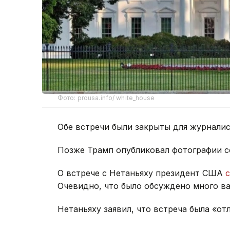
Фото: prousa.info/ white_house
Обе встречи были закрыты для журналис
Позже Трамп опубликовал фотографии со 
О встрече с Нетаньяху президент США
Очевидно, что было обсуждено много в
Нетаньяху заявил, что встреча была «от