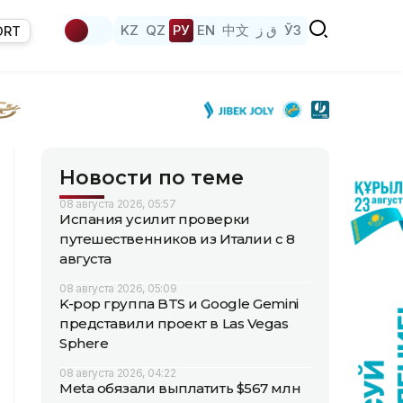
KZ
QZ
РУ
EN
中文
ق ز
ЎЗ
ORT
Новости по теме
08 августа 2026, 05:57
Испания усилит проверки
путешественников из Италии с 8
августа
08 августа 2026, 05:09
K-pop группа BTS и Google Gemini
представили проект в Las Vegas
Sphere
08 августа 2026, 04:22
Meta обязали выплатить $567 млн