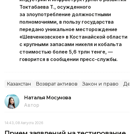
Токтабаева Т., осужденного
за злоупотребление должностными
полномочиями, в пользу государства
передано уникальное месторождение
«Шевченковское» в Костанайской области
с крупными запасами никеля и кобальта
стоимостью более 5,6 трлн тенге, —
говорится в сообщении пресс-службы.
Казахстан
Возврат активов
Закон и право
Ден
Наталья Мосунова
Автор
14:43, 08 Августа 2026
Прием заявлений на тестирование