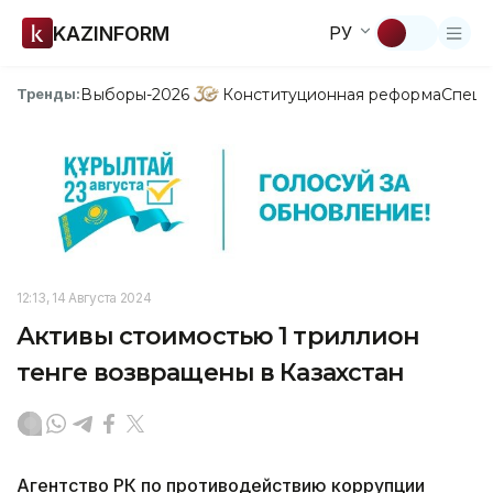
KAZINFORM
РУ
Выборы-2026
Конституционная реформа
Спецп
Тренды:
12:13, 14 Августа 2024
Активы стоимостью 1 триллион
тенге возвращены в Казахстан
Агентство РК по противодействию коррупции