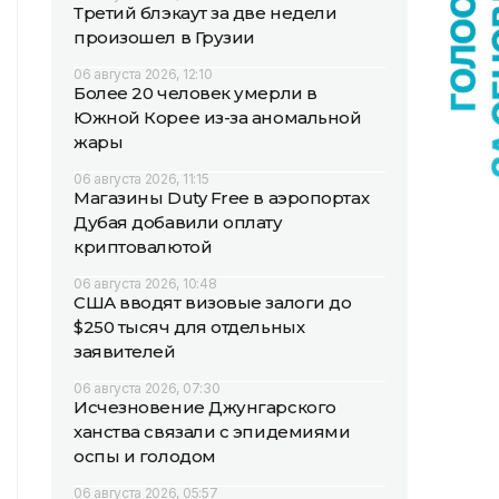
Третий блэкаут за две недели
произошел в Грузии
06 августа 2026, 12:10
Более 20 человек умерли в
Южной Корее из-за аномальной
жары
06 августа 2026, 11:15
Магазины Duty Free в аэропортах
Дубая добавили оплату
криптовалютой
06 августа 2026, 10:48
США вводят визовые залоги до
$250 тысяч для отдельных
заявителей
06 августа 2026, 07:30
Исчезновение Джунгарского
ханства связали с эпидемиями
оспы и голодом
06 августа 2026, 05:57