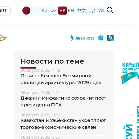
KZ
QZ
РУ
EN
中文
ق ز
ЎЗ
ORT
Новости по теме
06 августа 2026, 14:42
Пекин объявлен Всемирной
столицей архитектуры 2029 года
06 августа 2026, 14:21
Джанни Инфантино сохранит пост
президента FIFA
06 августа 2026, 13:50
Казахстан и Узбекистан укрепляют
торгово-экономические связи
06 августа 2026, 12:35