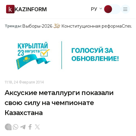
KAZINFORM
РУ
Выборы-2026
Конституционная реформа
Спецп
Тренды:
11:18, 24 Февраля 2014
Аксуские металлурги показали
свою силу на чемпионате
Казахстана