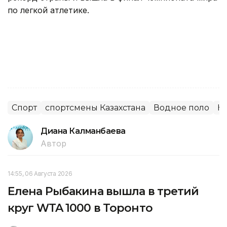
по легкой атлетике.
Спорт
спортсмены Казахстана
Водное поло
Н
Диана Калманбаева
Автор
14:55, 06 Августа 2026
Елена Рыбакина вышла в третий
круг WTA 1000 в Торонто