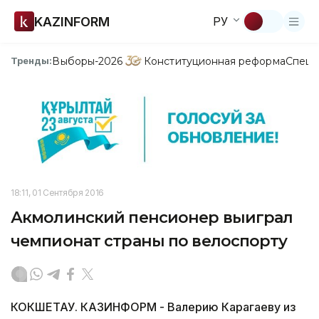
KAZINFORM
РУ
Выборы-2026
Конституционная реформа
Спецп
Тренды:
18:11, 01 Сентября 2016
Акмолинский пенсионер выиграл
чемпионат страны по велоспорту
КОКШЕТАУ. КАЗИНФОРМ - Валерию Карагаеву из