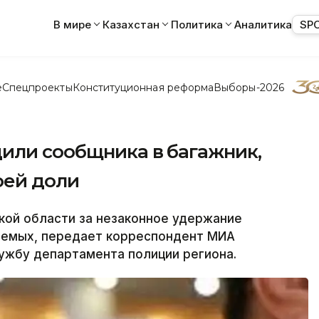
В мире
Казахстан
Политика
Аналитика
SP
е
Спецпроекты
Конституционная реформа
Выборы-2026
или сообщника в багажник,
оей доли
ой области за незаконное удержание
аемых, передает корреспондент МИА
ужбу департамента полиции региона.