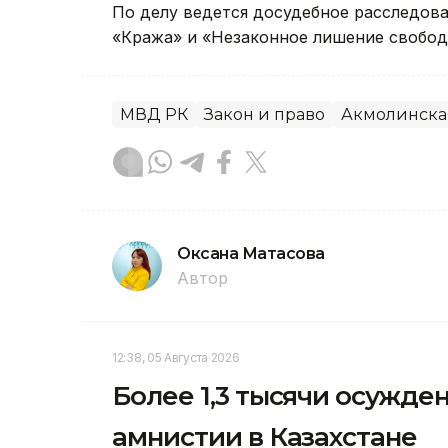
По делу ведется досудебное расследова
«Кража» и «Незаконное лишение свобод
МВД РК
Закон и право
Акмолинска
Оксана Матасова
Автор
12:38, 05 Августа 2026
Более 1,3 тысячи осужд
амнистии в Казахстане