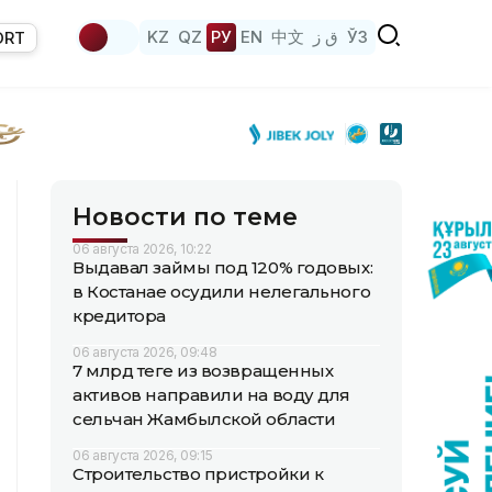
KZ
QZ
РУ
EN
中文
ق ز
ЎЗ
ORT
Новости по теме
06 августа 2026, 10:22
Выдавал займы под 120% годовых:
в Костанае осудили нелегального
кредитора
06 августа 2026, 09:48
7 млрд теңге из возвращенных
активов направили на воду для
сельчан Жамбылской области
06 августа 2026, 09:15
Строительство пристройки к