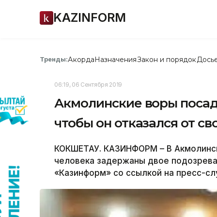
KAZINFORM
Акорда
Назначения
Закон и порядок
Дось
Тренды:
06:19, 06 Сентября 2019
Акмолинские воры посад
чтобы он отказался от св
КОКШЕТАУ. КАЗИНФОРМ – В Акмолинск
человека задержаны двое подозрев
«Казинформ» со ссылкой на пресс-сл