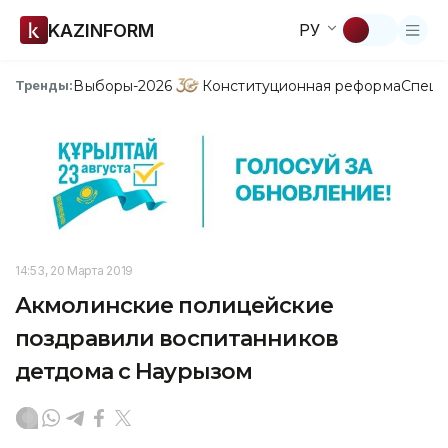
KAZINFORM
РУ
Выборы-2026
Конституционная реформа
Спецп
Тренды:
14:53, 20 Марта 2019
Акмолинские полицейские
поздравили воспитанников
детдома с Наурызом