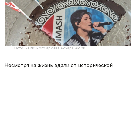
Фото: из личного архива Акбара Аюби
Несмотря на жизнь вдали от исторической
родины, представители казахской диаспоры
в Дании прилагают усилия для сохранения
национального языка и культуры. Один из таких
людей — кандидат экономических наук Кажы
Акбар Аюби. Сегодня он работает в сфере
международной энергетики и активно участвует
в общественной жизни казахской общины
в Дании. Корреспондент Kazinform побеседовал
с соотечественником, расспросив его