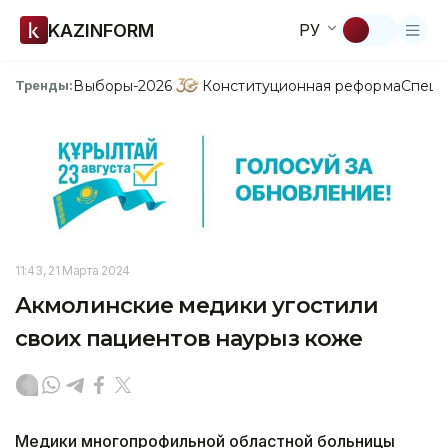
KAZINFORM
РУ
Выборы-2026
Конституционная реформа
Спецп
Тренды:
11:43, 21 Марта 2024
Акмолинские медики угостили
своих пациентов наурыз коже
Медики многопрофильной областной больницы