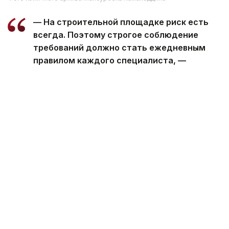
— На строительной площадке риск есть
всегда. Поэтому строгое соблюдение
требований должно стать ежедневным
правилом каждого специалиста, —
считает молодой строитель Мансурбек
Камаладдин.
Наряду с обеспечением безопасности, будущее
отрасли напрямую связано
и с квалифицированными специалистами. Сегодня
в 34 высших учебных заведениях страны
по направлению «Архитектура и строительство»
обучаются около 20 тыс. студентов. Вузы
внедряют BIM-технологии, цифровое
проектирование, экономику и менеджмент,
а в колледжах расширяется система дуального
обучения.