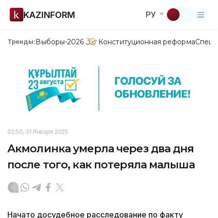
KAZINFORM
РУ
Выборы-2026
Конституционная реформа
Спецп
Тренды:
02:50, 31 Января 2025
Акмолинка умерла через два дня
после того, как потеряла малыша
Начато досудебное расследование по факту