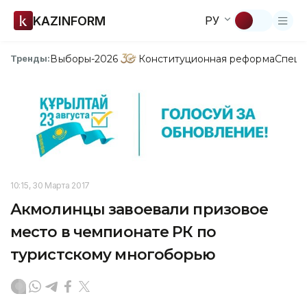
KAZINFORM
РУ
Выборы-2026
Конституционная реформа
Спецп
Тренды:
10:15, 30 Марта 2017
Акмолинцы завоевали призовое
место в чемпионате РК по
туристскому многоборью