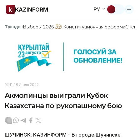
KAZINFORM
РУ
Выборы-2026
Конституционная реформа
Спецп
Тренды:
16:11, 18 Июля 2022
Акмолинцы выиграли Кубок
Казахстана по рукопашному бою
ЩУЧИНСК. КАЗИНФОРМ – В городе Щучинске