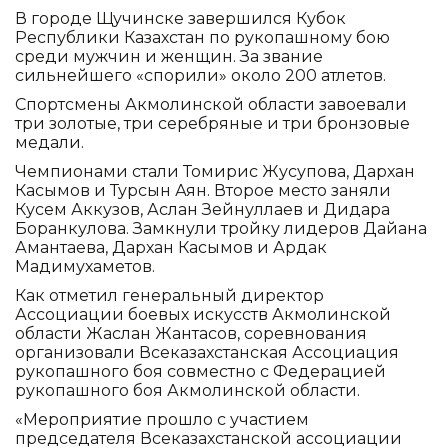
В городе Щучинске завершился Кубок
Республики Казахстан по рукопашному бою
среди мужчин и женщин. За звание
сильнейшего «спорили» около 200 атлетов.
Спортсмены Акмолинской области завоевали
три золотые, три серебряные и три бронзовые
медали.
Чемпионами стали Томирис Жусупова, Дархан
Касымов и Турсын Аян. Второе место заняли
Кусем Аккузов, Аслан Зейнуллаев и Дидара
Боранкулова. Замкнули тройку лидеров Дайана
Амантаева, Дархан Касымов и Ардак
Мадимухаметов.
Как отметил генеральный директор
Ассоциации боевых искусств Акмолинской
области Жаслан Жантасов, соревнования
организовали Всеказахстанская Ассоциация
рукопашного боя совместно с Федерацией
рукопашного боя Акмолинской области.
«Мероприятие прошло с участием
председателя Всеказахстанской ассоциации