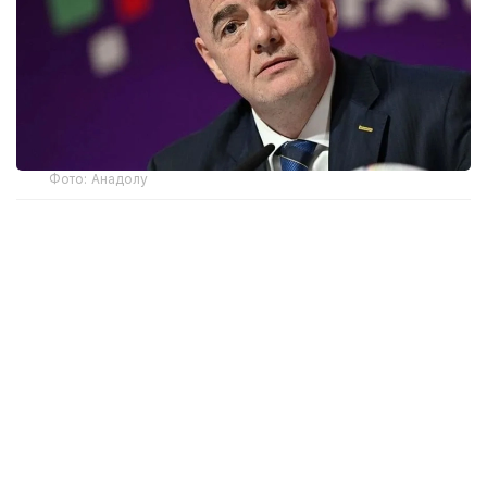
Фото: Анадолу
Международная федерация футбола (FIFA)
опубликовала в субботу, 8 августа, заявление,
в котором осудила «согласованные
и продолжающиеся попытки со стороны
некоторых лиц подорвать авторитет»
ее президента Джанни Инфантино на фоне
разразившегося скандала вокруг его плана
частичной приватизации международных
турниров, который в настоящее время отложен.