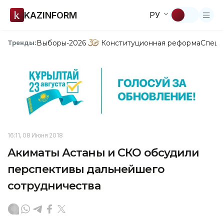
KAZINFORM
РУ
Выборы-2026
Конституционная реформа
Спецп
Тренды:
16:11, 08 Июня 2018
Акиматы Астаны и СКО обсудили
перспективы дальнейшего
сотрудничества