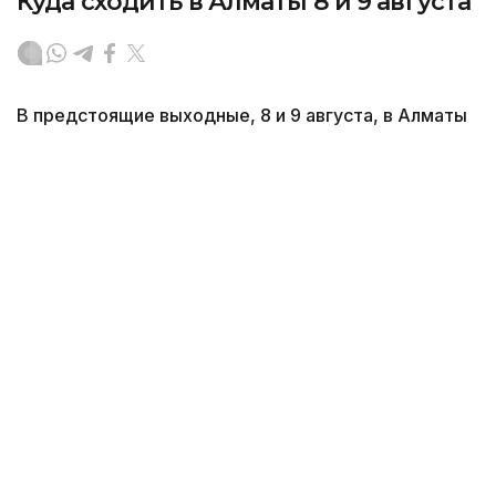
Куда сходить в Алматы 8 и 9 августа
В предстоящие выходные, 8 и 9 августа, в Алматы
пройдет множество мероприятий для жителей
и гостей мегаполиса, передает корреспондент
агентства Kazinform.