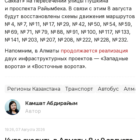
Саяхат» на пересечении улицы Пушкина
и проспекта Райымбека. В связи с этим 8 августа
будут восстановлены схемы движения маршрутов
№ 4, № 7, № 11, № 17, № 29, № 42, № 50, № 54, № 59,
№ 69, № 71, № 79, № 88, № 91, № 100, № 117, № 133,
№ 141, № 203, № 207, № 208, № 222, № 228, № 232.
Напомним, в Алматы
продолжается реализация
двух инфраструктурных проектов — «Западные
ворота» и «Восточные ворота».
Регионы Казахстана
Транспорт
Автобус
Алма
Камшат Абдирайым
Автор
19:26, 07 Августа 2026