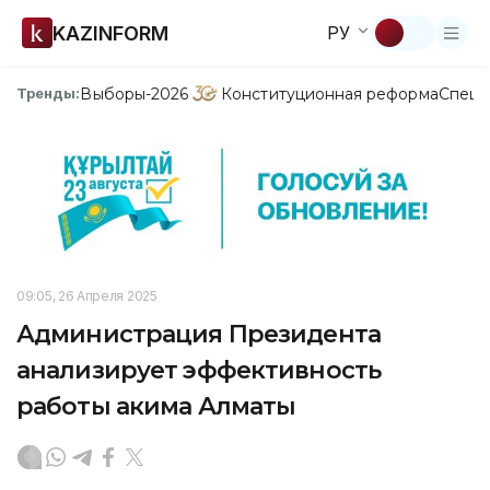
KAZINFORM
РУ
Выборы-2026
Конституционная реформа
Спецп
Тренды:
09:05, 26 Апреля 2025
Администрация Президента
анализирует эффективность
работы акима Алматы